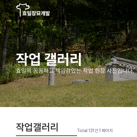
작업 갤러리
효일의 꼼꼼하고 책임감있는
작업 현장 사진입니다.
작업갤러리
Total 131건
1 페이지