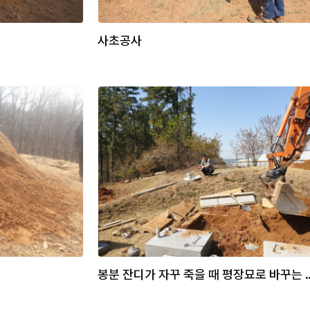
사초공사
봉분 잔디가 자꾸 죽을 때 평장묘