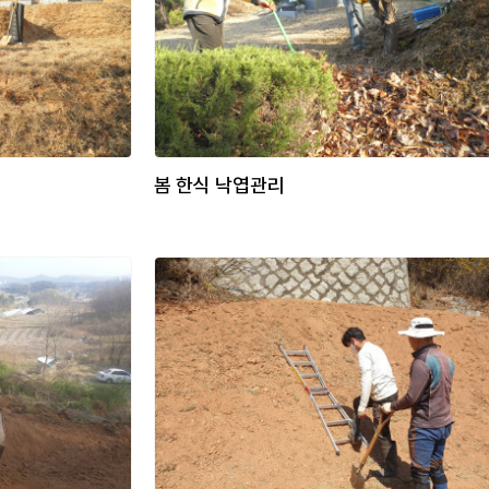
봄 한식 낙엽관리