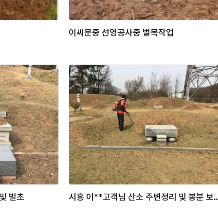
이씨문중 선영공사중 벌목작업
 및 벌초
시흥 이**고객님 산소 주변정리 및 봉