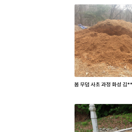
봄 무덤 사초 과정 화성 김*