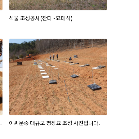
석물 조성공사(잔디~묘태석)
로 바꾸는 공사입니다.
이씨문중 대규모 평장묘 조성 사진입니다.