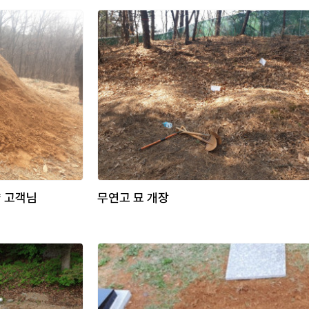
* 고객님
무연고 묘 개장