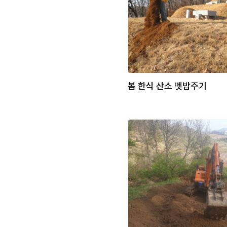
봄 한식 산소 뗏밥주기