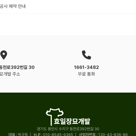
 공사 예약 안내
동천로392번길 30
1661-3482
묘개발 주소
무료 통화
경기도 용인시 수지구 동천로392번길 30
대표
: 박규동
|
H.P
:
010-8545-9365
|
사업자번호
: 130-43-836-86