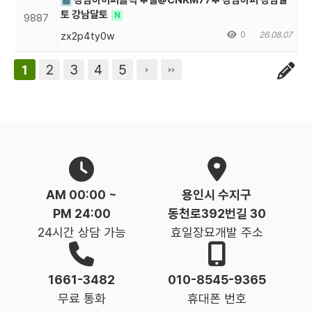
강남하이퍼블릭 ✲텔@CNKM77✲ 강남하퍼 강남달
토 강남달토
N
9887
zx2p4ty0w
0
26.08.07
2
3
4
5
1
AM 00:00 ~
용인시 수지구
PM 24:00
동천로392번길 30
24시간 상담 가능
효일장묘개발 주소
1661-3482
010-8545-9365
무료 통화
휴대폰 번호