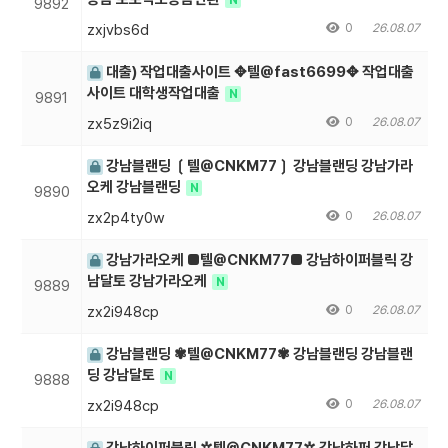
9892
zxjvbs6d
0
26.08.07
대출) 작업대출사이트 ✥텔@fast6699✥ 작업대출
사이트 대학생작업대출
N
9891
zx5z9i2iq
0
26.08.07
강남블랜딩 ❲텔@CNKM77❳ 강남블랜딩 강남가라
오케 강남블랜딩
N
9890
zx2p4ty0w
0
26.08.07
강남가라오케 ■텔@CNKM77■ 강남하이퍼블릭 강
남달토 강남가라오케
N
9889
zx2i948cp
0
26.08.07
강남블랜딩 ✾텔@CNKM77✾ 강남블랜딩 강남블랜
딩 강남달토
N
9888
zx2i948cp
0
26.08.07