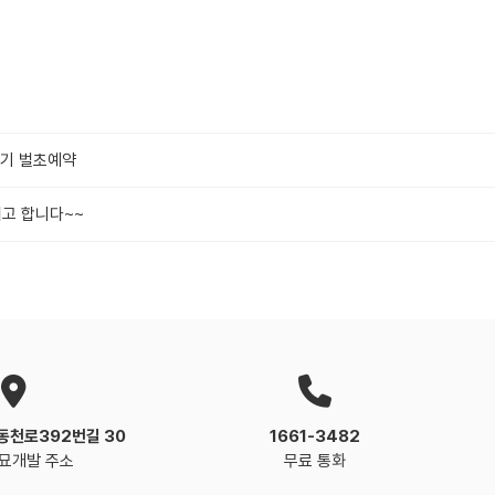
2기 벌초예약
려고 합니다~~
동천로392번길 30
1661-3482
묘개발 주소
무료 통화